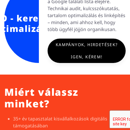
a Google találati lista elejére.
Technikai audit, kulcsszókutatás,
O - kereső-
tartalom optimalizálás és linképítés
– minden, ami ahhoz kell, hogy
ptimalizálás
több ügyfél jöjjön organikusan.
KAMPÁNYOK, HIRDETÉSEK?
IGEN, KÉREM!
Miért válassz
minket?
35+ év tapasztalat kisvállalkozások digitális
támogatásában