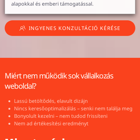
alapokkal és emberi támogatással.
INGYENES KONZULTÁCIÓ KÉRÉSE
Miért nem működik sok vállalkozás
weboldal?
Lassú betöltődés, elavult dizájn
Nincs keresőoptimalizálás – senki nem találja meg
Bonyolult kezelni – nem tudod frissíteni
Nem ad értékesítési eredményt