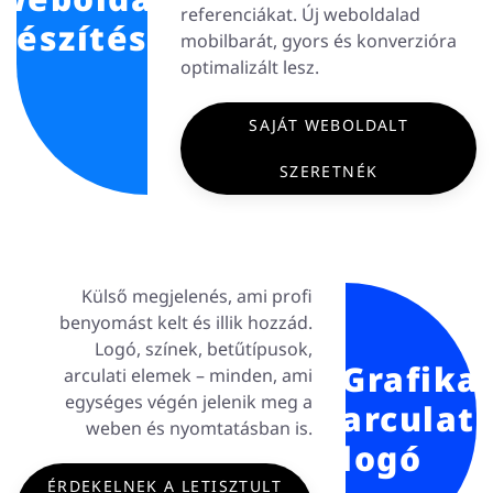
referenciákat. Új weboldalad
készítése
mobilbarát, gyors és konverzióra
optimalizált lesz.
SAJÁT WEBOLDALT
SZERETNÉK
Külső megjelenés, ami profi
benyomást kelt és illik hozzád.
Logó, színek, betűtípusok,
Grafika,
arculati elemek – minden, ami
egységes végén jelenik meg a
arculat,
weben és nyomtatásban is.
logó
ÉRDEKELNEK A LETISZTULT