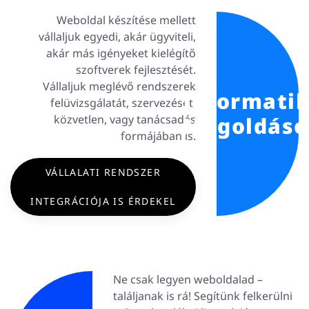
Weboldal készítése mellett
vállaljuk egyedi, akár ügyviteli,
akár más igényeket kielégítő
szoftverek fejlesztését.
Vállaljuk meglévő rendszerek
Informatik
felüvizsgálatát, szervezését,
közvetlen, vagy tanácsadás
Megoldáso
formájában is.
VÁLLALATI RENDSZER
INTEGRÁCIÓJA IS ÉRDEKEL
Ne csak legyen weboldalad –
találjanak is rá! Segítünk felkerülni