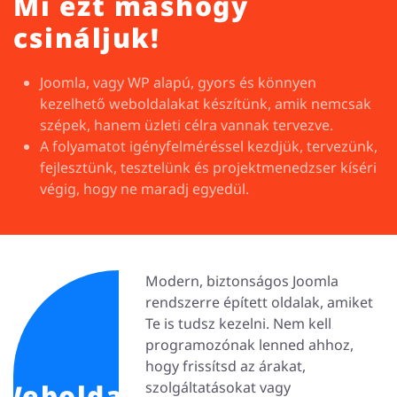
Mi ezt máshogy
csináljuk!
Joomla, vagy WP alapú, gyors és könnyen
kezelhető weboldalakat készítünk, amik nemcsak
szépek, hanem üzleti célra vannak tervezve.
A folyamatot igényfelméréssel kezdjük, tervezünk,
fejlesztünk, tesztelünk és projektmenedzser kíséri
végig, hogy ne maradj egyedül.
Modern, biztonságos Joomla
rendszerre épített oldalak, amiket
Te is tudsz kezelni. Nem kell
programozónak lenned ahhoz,
hogy frissítsd az árakat,
Weboldal
szolgáltatásokat vagy