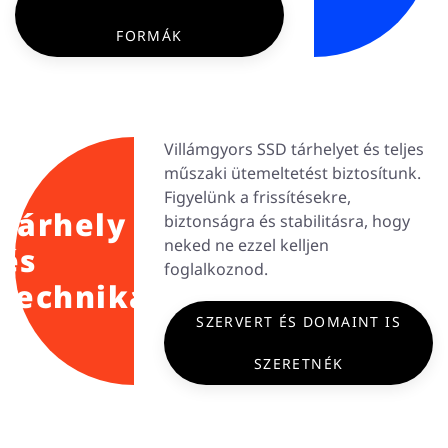
FORMÁK
Villámgyors SSD tárhelyet és teljes
műszaki ütemeltetést biztosítunk.
Figyelünk a frissítésekre,
Tárhely
biztonságra és stabilitásra, hogy
neked ne ezzel kelljen
és
foglalkoznod.
technika
SZERVERT ÉS DOMAINT IS
SZERETNÉK